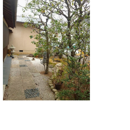
4月 2024 (1)
3月 2024 (1)
2月 2024 (1)
1月 2024 (1)
11月 2023 (1)
10月 2023 (1)
9月 2023 (1)
8月 2023 (1)
7月 2023 (1)
6月 2023 (1)
5月 2023 (1)
4月 2023 (1)