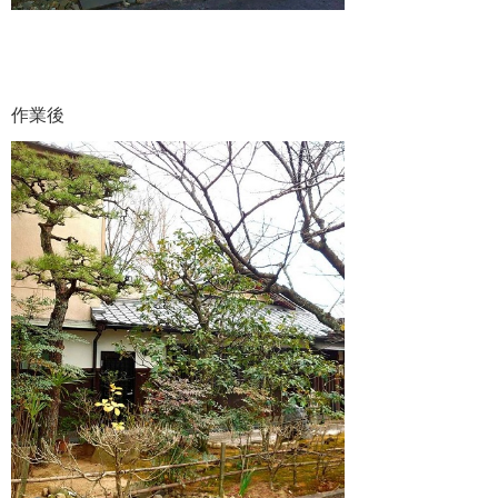
1月 2022 (1)
12月 2021 (1)
11月 2021 (1)
作業後
10月 2021 (1)
9月 2021 (1)
8月 2021 (1)
7月 2021 (1)
6月 2021 (1)
5月 2021 (1)
4月 2021 (1)
3月 2021 (1)
2月 2021 (2)