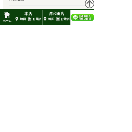
1月 2022 (1)
■本店
本店
岸和田店
12月 2021 (1)
大阪府堺市向陵東町2-2-16-2FC
地図
お電話
地図
お電話
ホーム
TEL : 0120-57-4128
11月 2021 (1)
10月 2021 (1)
■岸和田店
岸和田市包近町366
9月 2021 (1)
TEL 072 444 4128
8月 2021 (1)
FAX 072 444 4126
7月 2021 (1)
造園工事全般
6月 2021 (1)
外構工事
5月 2021 (1)
年間メンテナンス
4月 2021 (1)
3月 2021 (1)
お庭づくり
2月 2021 (2)