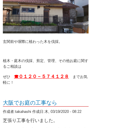
12月 2019 (2)
11月 2019 (2)
10月 2019 (2)
9月 2019 (2)
玄関前や塀際に植わった木を伐採。
8月 2019 (1)
7月 2019 (2)
植木・庭木の伐採、剪定、管理、その他お庭に関す
るご相談は
6月 2019 (2)
☎０１２０－５７４１２８
ぜひ
までお気
5月 2019 (2)
軽に！
4月 2019 (2)
3月 2019 (2)
大阪でお庭の工事なら
2月 2019 (2)
作成者:
takahashi
作成日:木, 03/19/2020 - 08:22
芝張り工事を行いました。
1月 2019 (2)