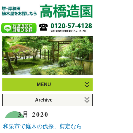
MENU
お庭づくり
Archive
植木のお手入れ
6月 2026 (1)
3月 2020
庭園・剪定施工例
3月 2026 (1)
和泉市で庭木の伐採、剪定なら
プロフィール
12月 2025 (1)