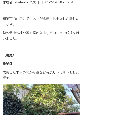
作成者:
takahashi
作成日:日, 03/22/2020 - 15:34
10月 2025 (1)
業務案内
9月 2025 (1)
和泉市の住宅にて、木々が成長しお手入れが難しい
植木・造園Q&A
ことや、
8月 2025 (1)
室内庭園
隣の敷地へ枝や落ち葉が入るなどのことで伐採を行
5月 2025 (1)
いました。
3月 2025 (1)
〈裏庭〉
1月 2025 (1)
作業前
12月 2024 (1)
成長した木々の間から笹なども茂りうっそうとした
11月 2024 (1)
様子。
10月 2024 (1)
9月 2024 (1)
8月 2024 (1)
6月 2024 (1)