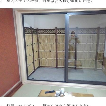
↓ 室内の中での坪庭、竹垣はお客様が事前に用意。
↓ 灯籠につくばい。 筧からは水を流せるように。