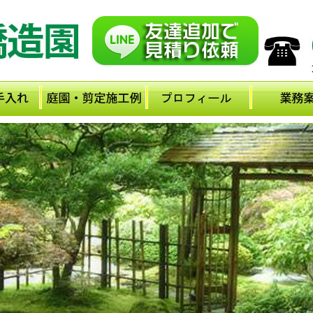
メ
イ
ン
コ
ン
テ
ン
ツ
に
移
動