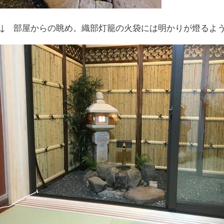
↓ 部屋からの眺め。織部灯籠の火袋には明かりが燈るよ