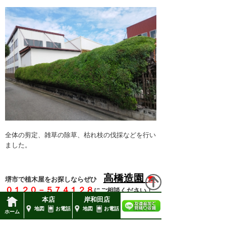
12月 2019 (2)
11月 2019 (2)
10月 2019 (2)
9月 2019 (2)
8月 2019 (1)
7月 2019 (2)
6月 2019 (2)
全体の剪定、雑草の除草、枯れ枝の伐採などを行い
5月 2019 (2)
ました。
4月 2019 (2)
高橋造園
☎
3月 2019 (2)
堺市で植木屋をお探しならぜひ
０１２０－５７４１２８
にご相談ください！
2月 2019 (2)
本店
岸和田店
植木１本からお庭全体のお手入れまで真心込めて作
地図
お電話
地図
お電話
ホーム
1月 2019 (2)
業させて頂きます。