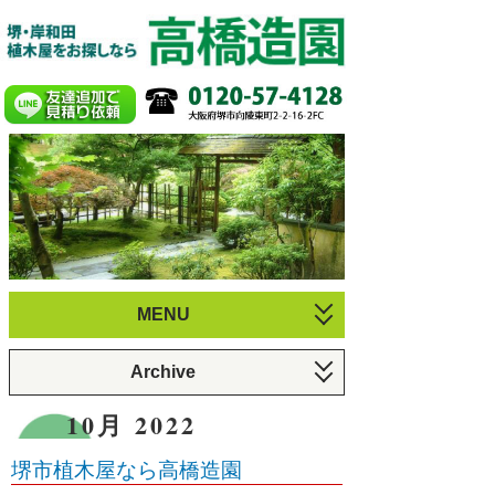
MENU
お庭づくり
Archive
植木のお手入れ
6月 2026 (1)
10月 2022
庭園・剪定施工例
3月 2026 (1)
堺市植木屋なら高橋造園
プロフィール
12月 2025 (1)