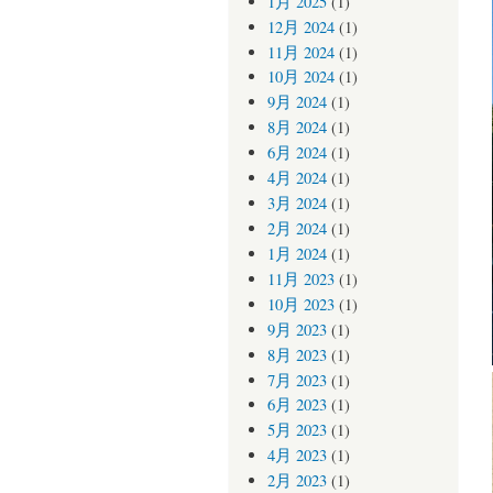
1月 2025
(1)
12月 2024
(1)
11月 2024
(1)
10月 2024
(1)
9月 2024
(1)
8月 2024
(1)
6月 2024
(1)
4月 2024
(1)
3月 2024
(1)
2月 2024
(1)
1月 2024
(1)
11月 2023
(1)
10月 2023
(1)
9月 2023
(1)
8月 2023
(1)
7月 2023
(1)
6月 2023
(1)
5月 2023
(1)
4月 2023
(1)
2月 2023
(1)