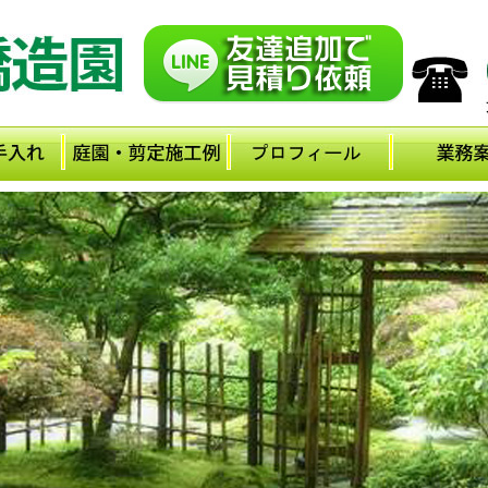
メ
イ
ン
コ
ン
テ
ン
ツ
に
移
動