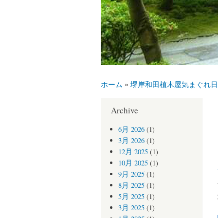
ホーム
»
堺岸和田植木屋気まぐれ日
現在地
Archive
6月 2026
(1)
3月 2026
(1)
12月 2025
(1)
10月 2025
(1)
9月 2025
(1)
8月 2025
(1)
5月 2025
(1)
3月 2025
(1)