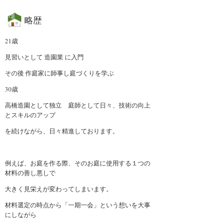
業務案内
略歴
植木・造園Q&A
21歳
見習いとして 造園業 に入門
室内庭園
その後 作庭家に師事し庭づくりを学ぶ
30歳
高橋造園として独立 庭師として日々、技術の向上
とスキルのアップ
を続けながら、日々精進しております。
例えば、お庭を作る際、そのお庭に使用する１つの
材料の善し悪しで
大きく見栄えが変わってしまいます。
材料選定の時点から「一期一会」という想いを大事
にしながら