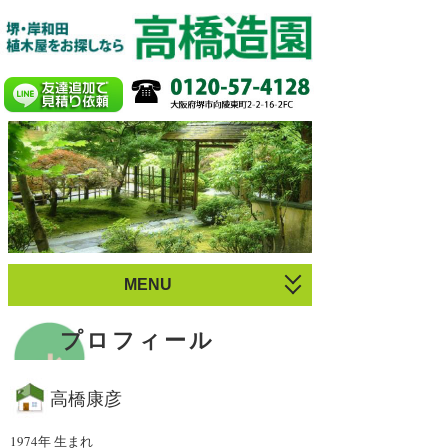
MENU
お庭づくり
プロフィール
植木のお手入れ
高橋康彦
庭園・剪定施工例
1974年 生まれ
プロフィール