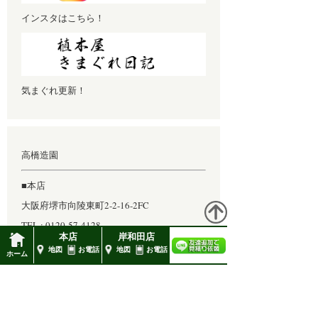
インスタはこちら！
気まぐれ更新！
高橋造園
■本店
大阪府堺市向陵東町2-2-16-2FC
TEL : 0120-57-4128
本店
岸和田店
地図
お電話
地図
お電話
■岸和田店
ホーム
岸和田市包近町366
TEL 072 444 4128
FAX 072 444 4126