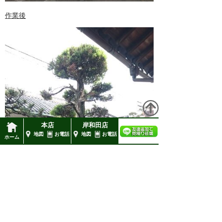
作業後
本店
岸和田店
地図
お電話
地図
お電話
ホーム