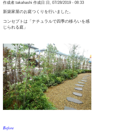
作成者:
takahashi
作成日:日, 07/28/2019 - 08:33
10月 2025 (1)
業務案内
新築家屋のお庭つくりを行いました。
コンセプトは「ナチュラルで四季の移ろいを感
9月 2025 (1)
植木・造園Q&A
じられる庭」
8月 2025 (1)
室内庭園
5月 2025 (1)
3月 2025 (1)
1月 2025 (1)
12月 2024 (1)
11月 2024 (1)
10月 2024 (1)
9月 2024 (1)
8月 2024 (1)
6月 2024 (1)
Before