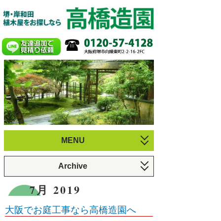
MENU
お庭づくり
Archive
植木のお手入れ
6月 2026 (1)
7月 2019
庭園・剪定施工例
3月 2026 (1)
大阪でお庭工事なら高橋造園へ
プロフィール
12月 2025 (1)