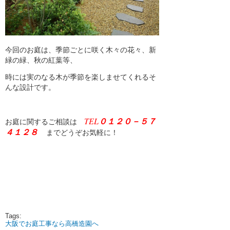
1月 2021 (1)
12月 2020 (1)
11月 2020 (1)
今回のお庭は、季節ごとに咲く木々の花々、新
緑の緑、秋の紅葉等、
10月 2020 (2)
時には実のなる木が季節を楽しませてくれるそ
9月 2020 (2)
んな設計です。
8月 2020 (2)
7月 2020 (2)
TEL
０１２０－５７
お庭に関するご相談は
４１２８
までどうぞお気軽に！
6月 2020 (2)
5月 2020 (2)
4月 2020 (2)
3月 2020 (2)
2月 2020 (1)
Tags:
大阪でお庭工事なら高橋造園へ
1月 2020 (2)