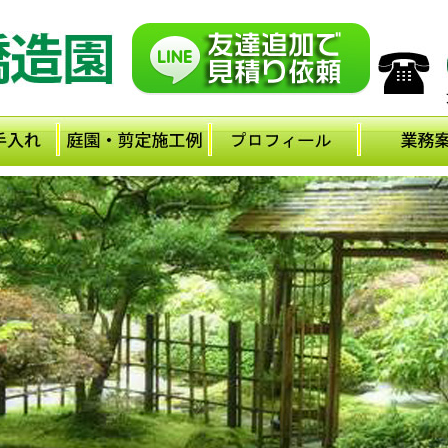
メ
イ
ン
コ
ン
テ
ン
ツ
に
移
動