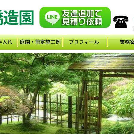
メ
イ
ン
コ
ン
テ
ン
ツ
に
移
動