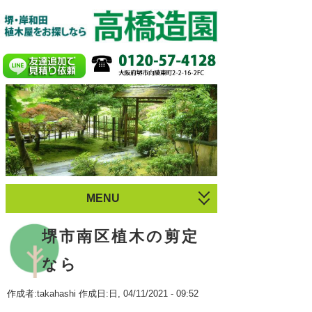
MENU
お庭づくり
堺市南区植木の剪定
植木のお手入れ
なら
庭園・剪定施工例
作成者:
takahashi
作成日:日, 04/11/2021 - 09:52
プロフィール