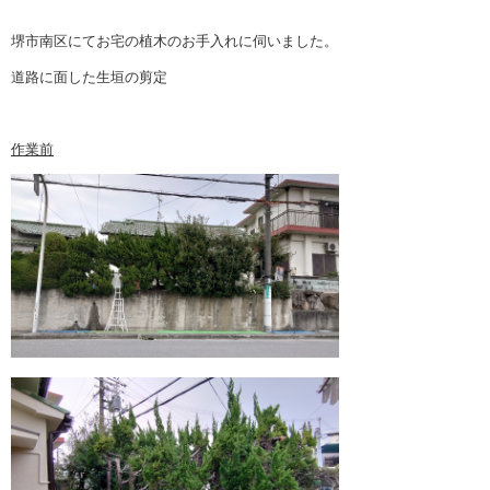
堺市南区にてお宅の植木のお手入れに伺いました。
業務案内
道路に面した生垣の剪定
植木・造園Q&A
室内庭園
作業前