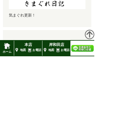
気まぐれ更新！
高橋造園
本店
岸和田店
地図
お電話
地図
お電話
ホーム
■本店
大阪府堺市向陵東町2-2-16-2FC
TEL : 0120-57-4128
■岸和田店
岸和田市包近町366
TEL 072 444 4128
FAX 072 444 4126
造園工事全般
外構工事